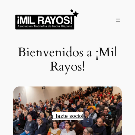
Saltar
al
contenido
Bienvenidos a ¡Mil
Rayos!
¡Hazte socio!