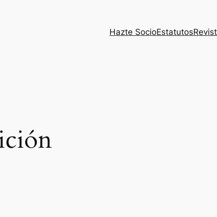
Hazte Socio
Estatutos
Revist
ición