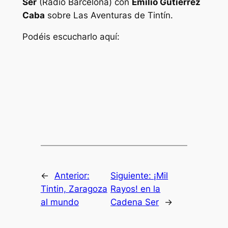
Ser
(Ràdio Barcelona) con
Emilio Gutiérrez
Caba
sobre
Las Aventuras de Tintín
.
Podéis escucharlo aquí:
←
Anterior:
Siguiente:
¡Mil
Tintin, Zaragoza
Rayos! en la
al mundo
Cadena Ser
→