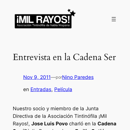
Saltar
al
contenido
Entrevista en la Cadena Ser
Nov 9, 2011
—
Nino Paredes
por
en
Entradas
, 
Película
Nuestro socio y miembro de la Junta
Directiva de la
Asociación Tintinófila ¡Mil
Rayos!
,
Jose Luis Povo
charló en la
Cadena