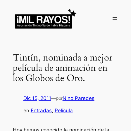
Saltar
al
contenido
Tintín, nominada a mejor
película de animación en
los Globos de Oro.
Dic 15, 2011
—
Nino Paredes
por
en
Entradas
, 
Película
Hoy hemos conocido la nominación de la