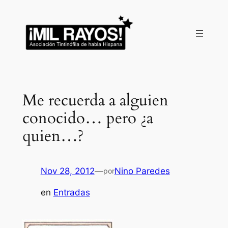
Saltar
al
contenido
Me recuerda a alguien
conocido… pero ¿a
quien…?
Nov 28, 2012
—
Nino Paredes
por
en
Entradas