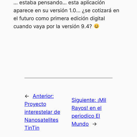
… estaba pensando… esta aplicación
aparece en su versión 1.0… ¿se cotizará en
el futuro como primera edición digital
cuando vaya por la versión 9.4?
←
Anterior:
Siguiente:
¡Mil
Proyecto
Rayos! en el
interestelar de
periodico El
Nanosatelites
Mundo
→
TinTin