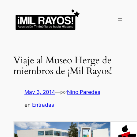
Saltar
al
contenido
Viaje al Museo Herge de
miembros de ¡Mil Rayos!
May 3, 2014
—
Nino Paredes
por
en
Entradas