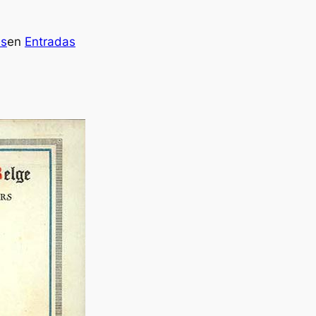
es
en
Entradas